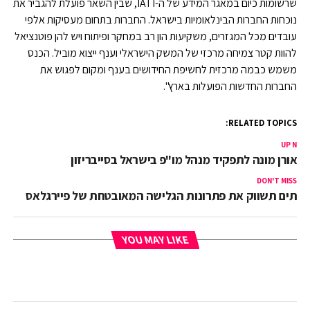
שרשומות כיום במאגר המידע של ה-IATI, שבין השאר פועלת להגביר את
נוכחות החברות הבינלאומיות בישראל. החברות בתחום מעסיקות אלפי
עובדים מכל המגזרים, משקיעות הון רב במחקר ופיתוח ויש להן פוטנציאל
להוות קטר צמיחה מרכזי של המשק הישראלי וענף ייצוא מוביל. הכנס
משמש כבמה מרכזית לחשיפת החידושים בענף ומקום לפגוש את
החברות החדשות הפועלות בארץ".
RELATED TOPICS:
UP NEX
יו אורן מונה לתפקיד מנהל מו"פ בישראל בסייבריזון
DON'T MISS
תים תשווק את פתרונות הגלישה המאובטחת של פיירגלאס
YOU MAY LIKE