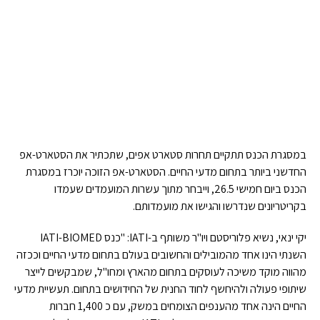
במסגרת הכנס תתקיים תחרות סטארט אפים, שתכתיר את הסטארט-אפ
החדשני ביותר בתחום מדעי החיים. הסטארט-אפ הזוכה יוכרז במסגרת
הכנס ביום חמישי 26.5, וייבחר מתוך עשרות המועמדים שעמדו
בקריטריונים שנדרשו והגישו את מועמדותם.
יקי ינאי, נשיא פלוריסטם ויו"ר משותף ב-IATI: "כנס IATI-BIOMED
השנתי הינו אחד מהמובילים והחשובים בעולם בתחום מדעי החיים וככזה
מהווה מוקד משיכה לעוסקים בתחום מהארץ ומחו"ל, שמבקשים לייצר
שיתופי פעולה ולהיחשף לחוד החנית של החידושים בתחום. תעשיית מדעי
החיים הינה אחד מהענפים הצומחים במשק, עם כ 1,400 חברות