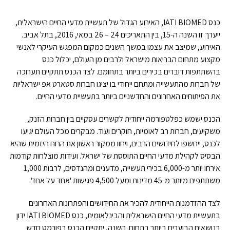
כנס IATI BIOMED, האירוע הגדול של תעשיית מדעי החיים הישראלית,
ייערך זו השנה ה-15, בין התאריכים 24 – 26 במאי, 2016, בתל אביב.
האירוע, שמיצב את עצמו במשך השנים כמקום המפגש העיקרי לאנשי
מקצוע מתחום הבריאות מישראל ולרבים מן העולם, יכלול כנס
בהשתתפות דוברים בכירים ביותר בתחומם. לצד הכנס תתקיים תערוכה
של חברות מהתעשייה ומתחם ייחודי בו יציגו חברות סטארט אפ ישראליות
את הפיתוחים האחרונים והחדשניים ביותר בתעשיית מדעי החיים.
הכנס ישמש כפלטפורמה ייחודית לקשרים עסקיים בין חברות הזנק,
משקיעים, חברות רב לאומיות, חוקרים ועוד. מבקרים מכל העולם יגיעו
לכנס, ייחשפו לחידושים הרבים, ויחוו ממקור ראשון את הרוח היזמית שהיא
הבסיס לקהילת מדעי החיים התוססת של ישראל. ועידות מוצלחות קודמות
אירחו יותר מ-6,000 בכירי תעשייה, מדענים ומהנדסים, לרבות 1,000
משתתפים מיותר מ-45 מדינות ומעל 4,500 פגישות 'אחד על אחד'.
לצד ההזדמנות הייחודית להכיר את החידושים והפתרונות האחרונים
בתעשיית מדעי החיים הישראלית והבינלאומית, כנס IATI BIOMED ידון
בנושאים הבוערים ביותר בתחום. השנה, יתקיים הכנס בפורמט חדש