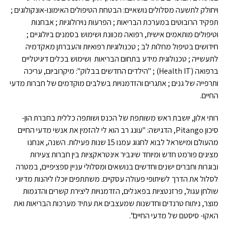
ויחולק לתשעה מסלולים נושאיים: הבטחת הטיפולים האימונו-אונקולוגים ;
תפקיד הרובוטים במערכת הבריאות ; הפרעות נוירולוגיות ; אבחנות
וטיפולים מותאמים אישית, רפואה מכוונת ושימוש בסמנים ביולוגיים ;
חידושים בטיפול מחלות לב ; טכנולוגיות רפואיות והעברתן מאקדמיה
לתעשייה ; טכנולוגית מידע בתחום הבריאות ושימוש בכלים דיגיטליים
ברפואה (Health IT) ; "הילדים החדשים בבלוק": מיקרוביום, עריכה
ותרפייה של גנים ; אתגרים והזדמנויות בשלבים מוקדמים של חברות מדעי
החיים.
רותי אלון, יושבת ראש משותפת של הכנס ושותפה כללית בחברת הון-
סיכון Pitango, הדגישה: "עונג רב הוא לי להזמין את אנשי מדעי החיים
מהעולם ומישראל לבוא לחגוג עמנו 15 שנות פעילות. השנה, אנחנו
מציגים פורמט חדש ומיוחד שיגביר אינטראקציות בין חברות צעירות
ובוגרות וחברים ישנים וחדשים בנושאים ומסלולי עניין ספציפיים, במטרה
לסלול את הדרך לשיתופי פעולה עסקיים. משתתפים יוכלו ליהנות מדיוני
שולחן עגול, פרזנטציות בפאנלים, הזדמנויות ליצירת קשרים והדגמות
מוצר, ניתוח טרנדים וחדשנות שמעצבים את עתיד מערכות הבריאות ואת
האקו- סיסטם של מדעי החיים".