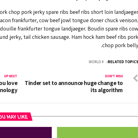
rk chop pork jerky spare ribs beef ribs short loin landjaege
acon frankfurter, cow beef jowl tongue doner chuck venison
douille frankfurter tongue landjaeger. Boudin spare ribs co
ound jerky, tail chicken sausage. Ham hock ham beef ribs por
chop pork belly
WORLD
RELATED TOPICS
UP NEXT
DON'T MISS
ou love
Tinder set to announce huge change to
hnology
its algorithm
U MAY LIKE