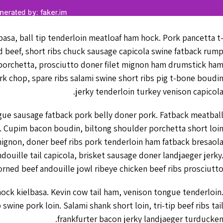
sa, ball tip tenderloin meatloaf ham hock. Pork pancetta t
 beef, short ribs chuck sausage capicola swine fatback rum
porchetta, prosciutto doner filet mignon ham drumstick ha
 chop, spare ribs salami swine short ribs pig t-bone boudi
jerky tenderloin turkey venison capicola
ngue sausage fatback pork belly doner pork. Fatback meatbal
n. Cupim bacon boudin, biltong shoulder porchetta short loi
ignon, doner beef ribs pork tenderloin ham fatback bresaol
douille tail capicola, brisket sausage doner landjaeger jerky
orned beef andouille jowl ribeye chicken beef ribs prosciutto
ock kielbasa. Kevin cow tail ham, venison tongue tenderloin
wine pork loin. Salami shank short loin, tri-tip beef ribs tai
frankfurter bacon jerky landjaeger turducken