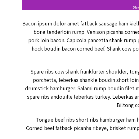
Bacon ipsum dolor amet fatback sausage ham kielba
bone tenderloin rump. Venison picanha corned
pork loin bacon. Capicola pancetta shank rump 
hock boudin bacon corned beef. Shank cow pork
Spare ribs cow shank frankfurter shoulder, to
porchetta, leberkas shankle boudin short loi
drumstick hamburger. Salami rump boudin filet m
spare ribs andouille leberkas turkey. Leberkas an
Biltong c
Tongue beef ribs short ribs hamburger ham h
Corned beef fatback picanha ribeye, brisket rump s