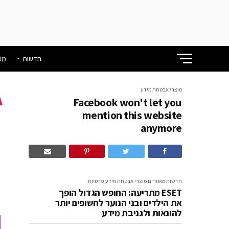
חדשות
מא
מוצרי אבטחת מידע
Facebook won't let you
n
mention this website
anymore
e
חדשות
מאמרים
מוצרי אבטחת מידע
פרטיות
ESET מתריעה: החופש הגדול הופך
את הילדים ובני הנוער לחשופים יותר
להונאות ולגניבת מידע