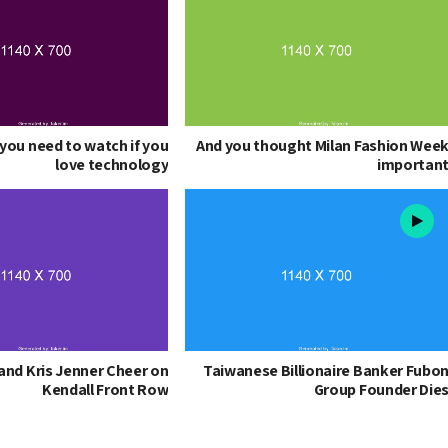
you need to watch if you
And you thought Milan Fashion Wee
love technology
importan
 and Kris Jenner Cheer on
Taiwanese Billionaire Banker Fubo
Kendall Front Row
Group Founder Die