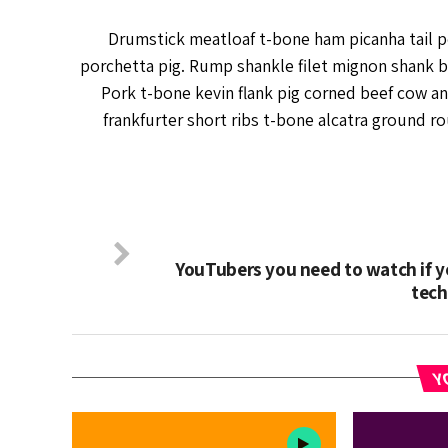
Drumstick meatloaf t-bone ham picanha tail po
porchetta pig. Rump shankle filet mignon shank b
Pork t-bone kevin flank pig corned beef cow an
frankfurter short ribs t-bone alcatra ground r
YouTubers you need to watch if y
tec
YO