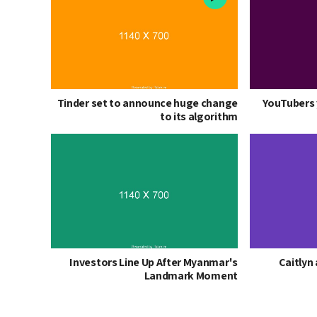
Tinder set to announce huge change
YouTubers 
to its algorithm
Investors Line Up After Myanmar's
Caitlyn
Landmark Moment