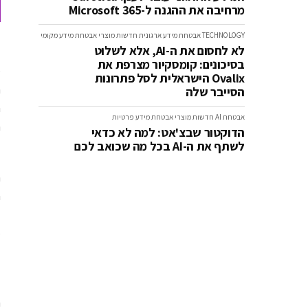
מרחיבה את ההגנה ל-Microsoft 365
TECHNOLOGY
אבטחת מידע ארגונית
חדשות
מוצרי אבטחת מידע
מקומי
לא לחסום את ה-AI, אלא לשלוט
-
בסיכונים: קומסקיור מצרפת את
p
Ovalix הישראלית לסל פתרונות
m
הסייבר שלה
n
אבטחת AI
חדשות
מוצרי אבטחת מידע
פרטיות
.
הדוקטור שבצ'אט: למה לא כדאי
לשתף את ה-AI בכל מה שכואב לכם
l
n
a
.
.
.
l
.